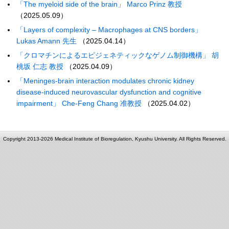
「The myeloid side of the brain」 Marco Prinz 教授
（2025.05.09）
「Layers of complexity – Macrophages at CNS borders」
Lukas Amann 先生
（2025.04.14）
「クロマチンによるエピジェネティックなゲノム制御機構」 胡
桃坂 仁志 教授
（2025.04.09）
「Meninges-brain interaction modulates chronic kidney
disease-induced neurovascular dysfunction and cognitive
impairment」 Che-Feng Chang 准教授
（2025.04.02）
Copyright 2013-2026 Medical Institute of Bioregulation, Kyushu University. All Rights Reserved.