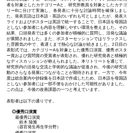
者を対象としたカテゴリーAと、研究所教員を対象としたカテゴ
リーBに分けて実施し、各発表に十分な討論時間を確保しまし
た。発表言語は日本語・英語のいずれも可としましたが、発表ス
ライドおよびポスターは英語で統一することで、日本語を母国語
としない参加者にも内容を理解しやすい環境を整えました。その
結果、口頭発表では多くの参加者が積極的に質問し、活発な議論
が展開されました。また、ポスターセッションではリラックスし
た雰囲気の中で、夜遅くまで熱心な討論が続きました。2日目の
表彰式では、カテゴリーAを対象とした優秀口演賞、優秀ポスタ
ー賞および質問賞の受賞者が表彰され、優れた研究発表と積極的
なディスカッションが称えられました。本リトリートを通じて、
研究所内の活発な交流と学術的な議論が促進され、今後の研究活
動のさらなる発展につながることが期待されます。一方で、今年
度は総合案内や抄録集を日本語で作成したため、日本語を母国語
としない参加者には一部不便をおかけした可能性がありました。
この点は、今後の改善課題の一つと考えています。
表彰者は以下の通りです。
◎優秀口演賞
最優秀口演賞
鈴木 陵雅
（器官発生再生学分野）
優秀口演賞