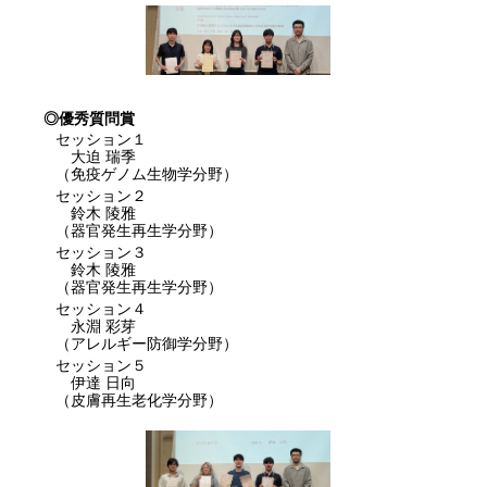
◎優秀質問賞
セッション１
大迫 瑞季
（免疫ゲノム生物学分野）
セッション２
鈴木 陵雅
（器官発生再生学分野）
セッション３
鈴木 陵雅
（器官発生再生学分野）
セッション４
永淵 彩芽
（アレルギー防御学分野）
セッション５
伊達 日向
（皮膚再生老化学分野）