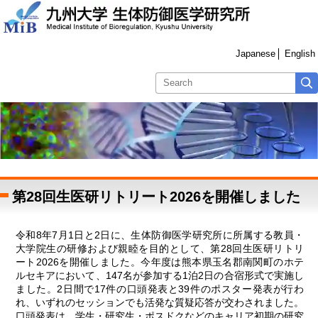
Japanese
English
第28回生医研リトリート2026を開催しました
令和8年7月1日と2日に、生体防御医学研究所に所属する教員・
大学院生の研修および親睦を目的として、第28回生医研リトリ
ート2026を開催しました。今年度は熊本県玉名郡南関町のホテ
ルセキアにおいて、147名が参加する1泊2日の合宿形式で実施し
ました。2日間で17件の口頭発表と39件のポスター発表が行わ
れ、いずれのセッションでも活発な質疑応答が交わされました。
口頭発表は、学生・研究生・ポスドクなどのキャリア初期の研究