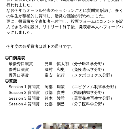
行われました。
なお今年もオーラル発表のセッションごとに質問賞を設け、多く
の学生が積極的に質問し、活発な議論が行われました。
更に、投票権を全参加者へ付与し、投票フォームにコメントを記
入できる欄を設け、リトリート終了後、発表者本人へフィードバ
ックしました。
今年度の各受賞者は以下の通りです。
◎口演発表
最優秀口演賞
見世 慎太朗
（分子医科学分野）
優秀口演賞
國村 和史
（免疫遺伝学分野）
優秀口演賞
富安 範行
（メタボロミクス分野）
◎質疑
Session 1 質問賞
阿部 周策
（エピゲノム制御学分野）
Session 2 質問賞
渡部 貴秀
（粘膜防御学分野）
Session 3 質問賞
鈴木 陵雅
（器官発生再生学分野）
Session 4 質問賞
比嘉 綱己
（分子医科学分野）