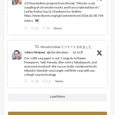
1/3 New bioRxiv preprint from the lab: “Minute-scale
coupling of chromatin marks and transcriptional bursts”.
Led by Xiohui Gao & Chaebeen Ko. bioRxiv :
https://www.biorxiv.org/cgi/content/short/2026.02.08.704
500v1
25
99
Twitter
Hiroshi Ochiai リツイートされました
Ichiro Hiratani
@ichirohiratani
·
16 12月
Our scRR-seq paper is out! Congrats to Rawin
Poonperm, Taiki Yoneda, Shin-ichiro Takebayashi, and
everyone involved! We successfully combined Itoshi
Nikaido’s RamDA-seq (single-cell RNA-seq) with our
scRepli-seq technology.
28
117
Twitter
Load More