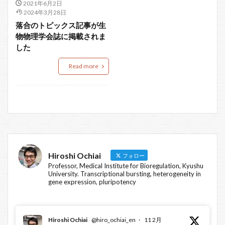
2021年6月2日
2024年3月28日
落合のトピックス記事が生
物物理学会誌に掲載されま
した
Read more
Hiroshi Ochiai
フォロー
Professor, Medical Institute for Bioregulation, Kyushu
University. Transcriptional bursting, heterogeneity in
gene expression, pluripotency
Hiroshi Ochiai
@hiro_ochiai_en
·
11 2月