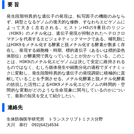
要 旨
発生段階特異的な遺伝子の発現は、転写因子の機能のみなら
ず、鋳型となるゲノムの後天的な修飾、すなわちエピゲノムに
よって大きく左右される。ヒストンH3の9番目のリジン
（H3K9）のメチル化は、遺伝子発現が抑制されたヘテロクロ
マチンを代表するエピジェネティックマークである。哺乳類に
はH3K9をメチル化する酵素と脱メチル化する酵素が数多く存
在し、発現する細胞種・時期、標的遺伝子（あるいは標的染色
体部位）が酵素間で異なっていることが分かっている。このこ
とは、H3K9のメチル化エピゲノムは決して安定に維持される
ものではなく、むしろ個体発生や細胞分化の過程でダイナミッ
クに変動し、発生段階特異的な遺伝子の発現調節に積極的に貢
献していることを予測させる。メチル化酵素と脱メチル化酵素
の拮抗した活性によるH3K9メチル化エピゲノムの時間的・空
間的な変動がどのような生命現象に関与しているのかについ
て、最新の知見を交えて紹介したい。
連絡先
生体防御医学研究所 トランスクリプトミクス分野
大川 恭行 092(642)4534