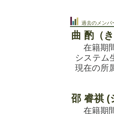
過去のメンバ
曲 酌（
在籍期間
システム
現在の所
邵 睿祺 
在籍期間