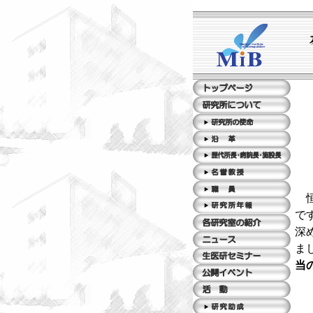
で
深
ま
当