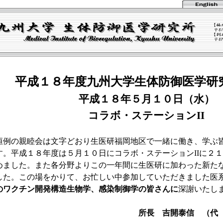
平成１８年度九州大学生体防御医学研
平成１８年５月１０日（水）
コラボ・ステーションII
恒例の親睦会は文字どおり生医研福岡地区で一緒に働き、学ぶ
す。平成１８年度は５月１０日にコラボ・ステーションIIに２
めました。また各分野よりこの一年間に生医研に加わった新た
した。この場をかりて、お忙しい中参加していただきました医
のワクチン開発構造生物学、感染制御学の皆さんに
深謝いたし
所長 吉開泰信 （代