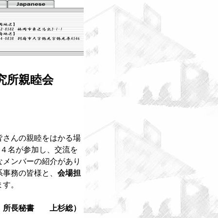
究所親睦会
皆さんの親睦をはかる場
１４名が参加し、交流を
なメンバーの紹介があり
系事務の皆様と、
会場担
ます。
 所長秘書 上杉総）